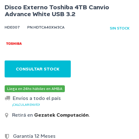
Disco Externo Toshiba 4TB Canvio
Advance White USB 3.2
HDE007
PN:HDTCA40XW3CA
SIN STOCK
CONSULTAR STOCK
Llega en 24hs hábiles en AMBA
Envíos a todo el país
¡CALCULAR ENVÍO!
Retirá en
Gezatek Computación
.
Garantía 12 Meses