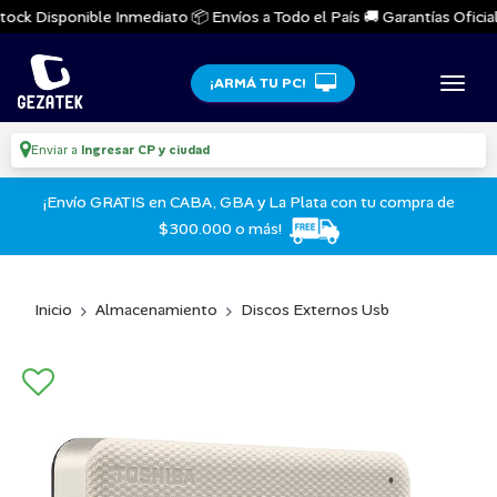
ock Disponible Inmediato 📦 Envíos a Todo el País 🚚 Garantías Oficiale
¡ARMÁ TU PC!
Enviar a
Ingresar CP y ciudad
¡Envío GRATIS en CABA, GBA y La Plata con tu compra de
$300.000 o más!
Inicio
Almacenamiento
Discos Externos Usb