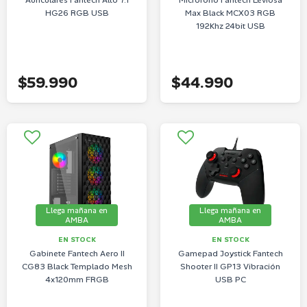
Auriculares Fantech Alto 7.1
Microfono Fantech Leviosa
HG26 RGB USB
Max Black MCX03 RGB
192Khz 24bit USB
$59.990
$44.990
Llega mañana en
Llega mañana en
AMBA
AMBA
EN STOCK
EN STOCK
Gabinete Fantech Aero II
Gamepad Joystick Fantech
CG83 Black Templado Mesh
Shooter II GP13 Vibración
4x120mm FRGB
USB PC