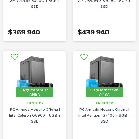
AMD Athlon 3000G + 8GB +
AMD Ryzen 3 3200G + 8GB +
SSD
SSD
$369.940
$439.940
Llega mañana en
Llega mañana en
AMBA
AMBA
EN STOCK
EN STOCK
PC Armada Hogar y Oficina |
PC Armada Hogar y Oficina |
Intel Celeron G6900 + 8GB +
Intel Pentium G7400 + 8GB +
SSD
SSD