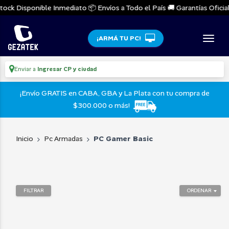
tock Disponible Inmediato 📦 Envíos a Todo el País 🚚 Garantías Oficiale
¡ARMÁ TU PC!
Enviar a
Ingresar CP y ciudad
¡Envío GRATIS en CABA, GBA y La Plata con tu compra de
$300.000 o más!
Inicio
Pc Armadas
PC Gamer Basic
FILTRAR
ORDENAR