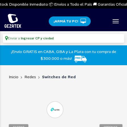
ock Disponible Inmediato 📦 Envíos a Todo el País 🚚 Garantías Oficiale
¡ARMÁ TU PC!
Enviar a
Ingresar CP y ciudad
¡Envío GRATIS en CABA, GBA y La Plata con tu compra de
$300.000 o más!
Inicio
Redes
Switches de Red