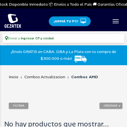
tock Disponible Inmediato 📦 Envíos a Todo el País 🚚 Garantías Oficiale
¡ARMÁ TU PC!
Enviar a
Ingresar CP y ciudad
¡Envío GRATIS en CABA, GBA y La Plata con tu compra de
$300.000 o más!
Inicio
Combos Actualizacion
Combos AMD
FILTRAR
ORDENAR
No hay productos que mostrar...