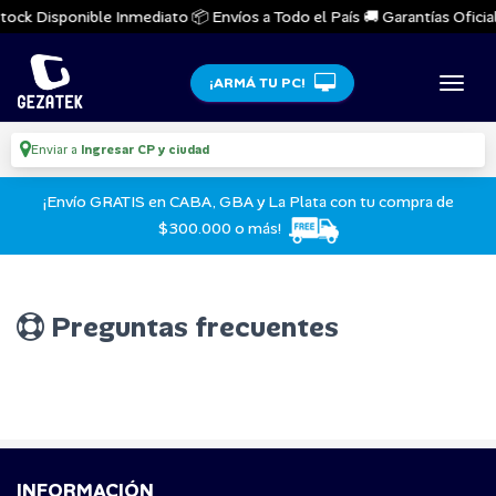
tock Disponible Inmediato 📦 Envíos a Todo el País 🚚 Garantías Oficiale
¡ARMÁ TU PC!
Enviar a
Ingresar CP y ciudad
¡Envío GRATIS en CABA, GBA y La Plata con tu compra de
$300.000 o más!
Preguntas frecuentes
INFORMACIÓN