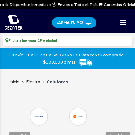
ock Disponible Inmediato 📦 Envíos a Todo el País 🚚 Garantías Oficiale
¡ARMÁ TU PC!
Enviar a
Ingresar CP y ciudad
¡Envío GRATIS en CABA, GBA y La Plata con tu compra de
$300.000 o más!
Inicio
Electro
Celulares