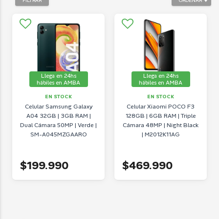
FILTRAR
ORDENAR
Llega en 24hs
Llega en 24hs
hábiles en AMBA
hábiles en AMBA
EN STOCK
EN STOCK
Celular Samsung Galaxy
Celular Xiaomi POCO F3
A04 32GB | 3GB RAM |
128GB | 6GB RAM | Triple
Dual Cámara 50MP | Verde |
Cámara 48MP | Night Black
SM-A045MZGAARO
| M2012K11AG
$199.990
$469.990