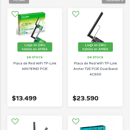
FILTRAR
ORDENAR
Llega en 24hs
Llega en 24hs
hábiles en AMBA
hábiles en AMBA
EN STOCK
EN STOCK
Placa de Red WiFi TP-Link
Placa de Red WiFi TP-Link
WN781ND PCIE
Archer T2E PCIE Dual Band
AC600
$13.499
$23.590