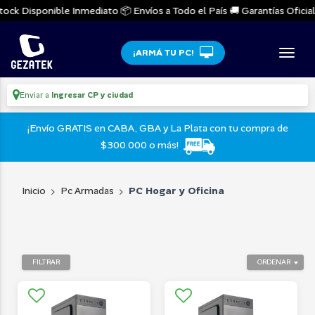
ock Disponible Inmediato 📦 Envíos a Todo el País 🚚 Garantías Oficiale
¡ARMÁ TU PC!
Enviar a
Ingresar CP y ciudad
¡Envío GRATIS en CABA, GBA y La Plata con tu compra de
$300.000 o más!
Inicio
Pc Armadas
PC Hogar y Oficina
FILTRAR
ORDENAR