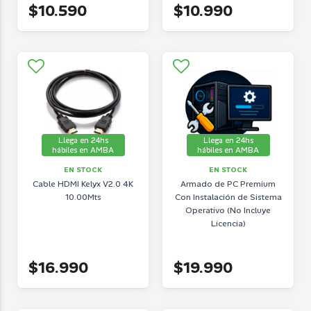
$10.590
$10.990
Llega en 24hs
Llega en 24hs
hábiles en AMBA
hábiles en AMBA
EN STOCK
EN STOCK
Cable HDMI Kelyx V2.0 4K
Armado de PC Premium
10.00Mts
Con Instalación de Sistema
Operativo (No Incluye
Licencia)
$16.990
$19.990