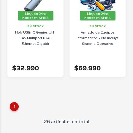
Llega en 24hs
Llega en 24hs
hábiles en AMBA
hábiles en AMBA
EN STOCK
EN STOCK
Hub USB-C Genius UH-
Armado de Equipos
545 Multiport RJ45
Informáticos - No Incluye
Ethernet Gigabit
Sistema Operativo
$32.990
$69.990
1
26 artículos en total