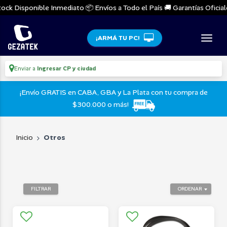
k Disponible Inmediato 📦 Envíos a Todo el País 🚚 Garantías Oficiales 
¡ARMÁ TU PC!
Enviar a
Ingresar CP y ciudad
¡Envío GRATIS en CABA, GBA y La Plata con tu compra de
$300.000 o más!
Inicio
Otros
FILTRAR
ORDENAR