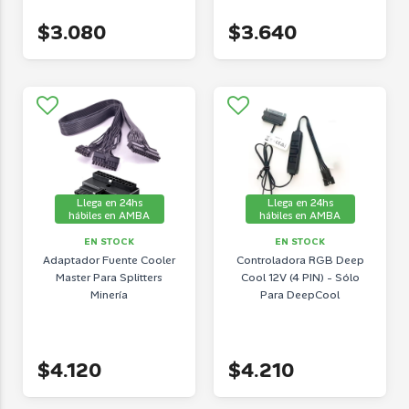
$3.080
$3.640
Llega en 24hs
Llega en 24hs
hábiles en AMBA
hábiles en AMBA
EN STOCK
EN STOCK
Adaptador Fuente Cooler
Controladora RGB Deep
Master Para Splitters
Cool 12V (4 PIN) - Sólo
Minería
Para DeepCool
$4.120
$4.210