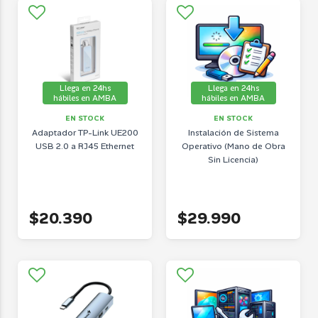
Llega en 24hs
Llega en 24hs
hábiles en AMBA
hábiles en AMBA
EN STOCK
EN STOCK
Adaptador TP-Link UE200
Instalación de Sistema
USB 2.0 a RJ45 Ethernet
Operativo (Mano de Obra
Sin Licencia)
$20.390
$29.990