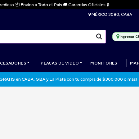
ato 📦 Envíos a Todo el País 🚚 Garantías Oficiales 🔒

MÉXICO 3080, CABA
Ingresar C
CESADORES
PLACAS DE VIDEO
MONITORES
MA
 GRATIS en CABA, GBA y La Plata con tu compra de $300.000 o más!