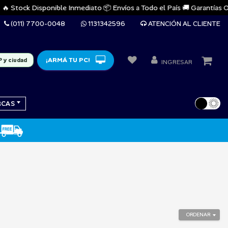
 Stock Disponible Inmediato 📦 Envíos a Todo el País 🚚 Garantías Ofici
(011) 7700-0048
1131342596
ATENCIÓN AL CLIENTE
¡ARMÁ TU PC!
P y ciudad
INGRESAR
RCAS
ORDENAR