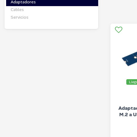
Adaptadores
Cables
Servicios
Lleg
Adaptad
M.2 a U