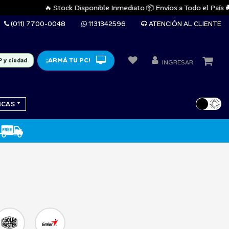
🔥 Stock Disponible Inmediato 📦 Envíos a Todo el País 🚚 Gar
(011) 7700-0048
1131342596
ATENCIÓN AL CLIENTE
¡ARMÁ TU PC!
P y ciudad
INGRESAR
RCAS