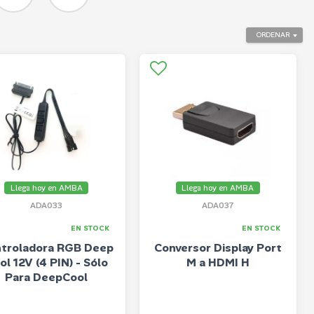
ORDENAR
Llega hoy en AMBA
Llega hoy en AMBA
ADA033
ADA037
EN STOCK
EN STOCK
troladora RGB Deep
Conversor Display Port
ol 12V (4 PIN) - Sólo
M a HDMI H
Para DeepCool