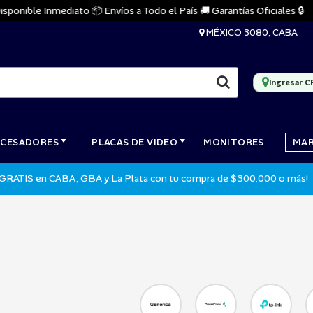
ible Inmediato 📦 Envíos a Todo el País 🚚 Garantías Oficiales 🔒
MÉXICO 3080, CABA
Ingresar C
CESADORES
PLACAS DE VIDEO
MONITORES
MA
 GRATIS en CABA, GBA y La Plata con tu compra de $300.000 o más!