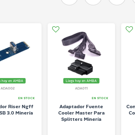
a hoy en AMBA
Llega hoy en AMBA
ADA002
ADA011
EN STOCK
EN STOCK
or Riser Ngff
Adaptador Fuente
Con
SB 3.0 Minería
Cooler Master Para
Co
Splitters Minería