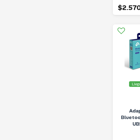
$2.57
Lleg
Ada
Bluetoo
UB