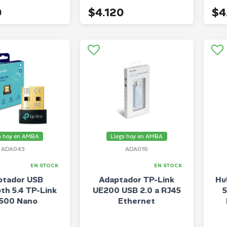
0
$4.120
$4
a hoy en AMBA
Llega hoy en AMBA
ADA043
ADA016
EN STOCK
EN STOCK
ptador USB
Adaptador TP-Link
Hu
th 5.4 TP-Link
UE200 USB 2.0 a RJ45
5
500 Nano
Ethernet