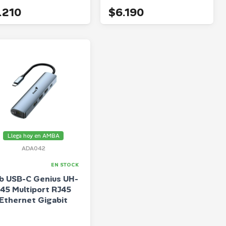
.210
$6.190
Llega hoy en AMBA
ADA042
EN STOCK
b USB-C Genius UH-
45 Multiport RJ45
Ethernet Gigabit