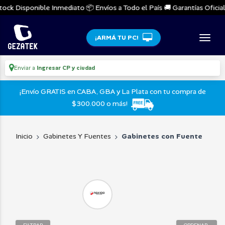
ock Disponible Inmediato 📦 Envíos a Todo el País 🚚 Garantías Oficiale
¡ARMÁ TU PC!
Enviar a
Ingresar CP y ciudad
¡Envío GRATIS en CABA, GBA y La Plata con tu compra de
$300.000 o más!
Inicio
Gabinetes Y Fuentes
Gabinetes con Fuente