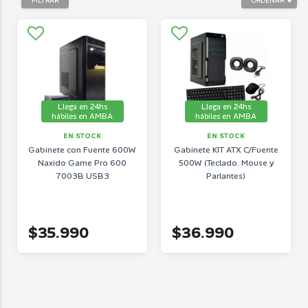
FILTRAR
ORDENAR
Llega en 24hs
Llega en 24hs
hábiles en AMBA
hábiles en AMBA
EN STOCK
EN STOCK
Gabinete con Fuente 600W
Gabinete KIT ATX C/Fuente
Naxido Game Pro 600
500W (Teclado. Mouse y
7003B USB3
Parlantes)
$35.990
$36.990