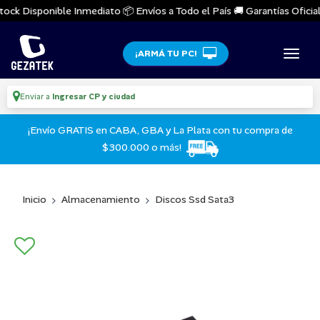
ock Disponible Inmediato 📦 Envíos a Todo el País 🚚 Garantías Oficiale
¡ARMÁ TU PC!
Enviar a
Ingresar CP y ciudad
¡Envío GRATIS en CABA, GBA y La Plata con tu compra de
$300.000 o más!
Inicio
Almacenamiento
Discos Ssd Sata3