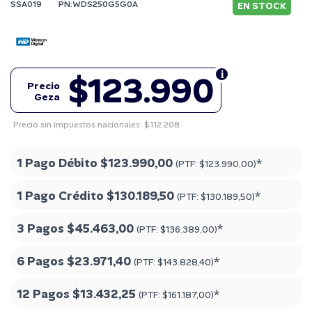
SSA019
PN:WDS250G5G0A
EN STOCK
$123.990
Precio
Geza
Precio sin impuestos nacionales: $112.208
1 Pago Débito
$123.990,00
*
(PTF:
$123.990,00
)
1 Pago Crédito
$130.189,50
*
(PTF:
$130.189,50
)
3 Pagos
$45.463,00
*
(PTF:
$136.389,00
)
6 Pagos
$23.971,40
*
(PTF:
$143.828,40
)
12 Pagos
$13.432,25
*
(PTF:
$161.187,00
)