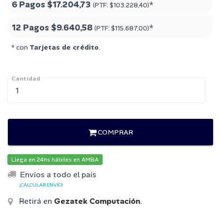
6 Pagos
$17.204,73
*
(PTF:
$103.228,40
)
12 Pagos
$9.640,58
*
(PTF:
$115.687,00
)
* con
Tarjetas de crédito
.
Cantidad
COMPRAR
Llega en 24hs hábiles en AMBA
Envíos a todo el país
¡CALCULAR ENVÍO!
Retirá en
Gezatek Computación
.