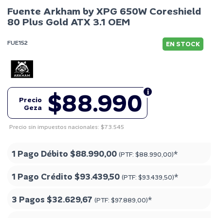
Fuente Arkham by XPG 650W Coreshield
80 Plus Gold ATX 3.1 OEM
FUE152
EN STOCK
$88.990
Precio
Geza
Precio sin impuestos nacionales: $73.545
1 Pago Débito
$88.990,00
*
(PTF:
$88.990,00
)
1 Pago Crédito
$93.439,50
*
(PTF:
$93.439,50
)
3 Pagos
$32.629,67
*
(PTF:
$97.889,00
)