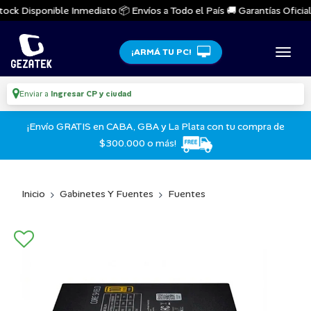
ock Disponible Inmediato 📦 Envíos a Todo el País 🚚 Garantías Oficiales
¡ARMÁ TU PC!
Enviar a
Ingresar CP y ciudad
¡Envío GRATIS en CABA, GBA y La Plata con tu compra de
$300.000 o más!
Inicio
Gabinetes Y Fuentes
Fuentes