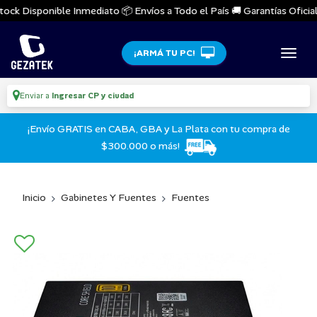
ock Disponible Inmediato 📦 Envíos a Todo el País 🚚 Garantías Oficiales
¡ARMÁ TU PC!
Enviar a
Ingresar CP y ciudad
¡Envío GRATIS en CABA, GBA y La Plata con tu compra de
$300.000 o más!
Inicio
Gabinetes Y Fuentes
Fuentes