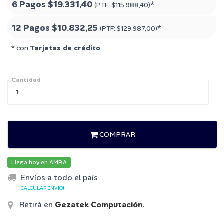
6 Pagos
$19.331,40
*
(PTF:
$115.988,40
)
12 Pagos
$10.832,25
*
(PTF:
$129.987,00
)
* con
Tarjetas de crédito
.
Cantidad
COMPRAR
Llega hoy en AMBA
Envíos a todo el país
¡CALCULAR ENVÍO!
Retirá en
Gezatek Computación
.