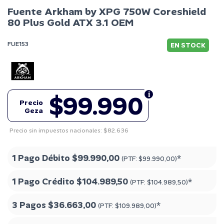
Fuente Arkham by XPG 750W Coreshield
80 Plus Gold ATX 3.1 OEM
FUE153
EN STOCK
$99.990
Precio
Geza
Precio sin impuestos nacionales: $82.636
1 Pago Débito
$99.990,00
*
(PTF:
$99.990,00
)
1 Pago Crédito
$104.989,50
*
(PTF:
$104.989,50
)
3 Pagos
$36.663,00
*
(PTF:
$109.989,00
)