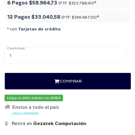
6 Pagos
$58.964,73
*
(PTF:
$353.788,40
)
12 Pagos
$33.040,58
*
(PTF:
$396.487,00
)
* con
Tarjetas de crédito
.
Cantidad
COMPRAR
Llega en 24hs hábiles en AMBA
Envíos a todo el país
¡CALCULAR ENVÍO!
Retirá en
Gezatek Computación
.