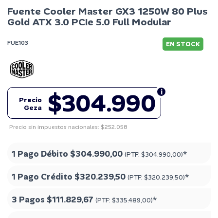
Fuente Cooler Master GX3 1250W 80 Plus
Gold ATX 3.0 PCIe 5.0 Full Modular
FUE103
EN STOCK
$304.990
Precio
Geza
Precio sin impuestos nacionales: $252.058
1 Pago Débito
$304.990,00
*
(PTF:
$304.990,00
)
1 Pago Crédito
$320.239,50
*
(PTF:
$320.239,50
)
3 Pagos
$111.829,67
*
(PTF:
$335.489,00
)