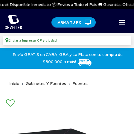
ock Disponible Inmediato 📦 Envíos a Todo el País 🚚 Garantías Oficiale
¡ARMÁ TU PC!
Enviar a
Ingresar CP y ciudad
¡Envío GRATIS en CABA, GBA y La Plata con tu compra de
$300.000 o más!
Inicio
Gabinetes Y Fuentes
Fuentes