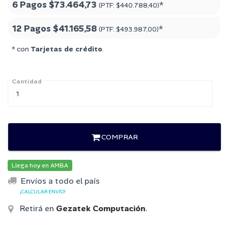
6 Pagos
$73.464,73
*
(PTF:
$440.788,40
)
12 Pagos
$41.165,58
*
(PTF:
$493.987,00
)
* con
Tarjetas de crédito
.
Cantidad
COMPRAR
Llega hoy en AMBA
Envíos a todo el país
¡CALCULAR ENVÍO!
Retirá en
Gezatek Computación
.