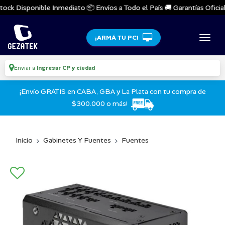
ock Disponible Inmediato 📦 Envíos a Todo el País 🚚 Garantías Oficiale
¡ARMÁ TU PC!
Enviar a
Ingresar CP y ciudad
¡Envío GRATIS en CABA, GBA y La Plata con tu compra de
$300.000 o más!
Inicio
Gabinetes Y Fuentes
Fuentes