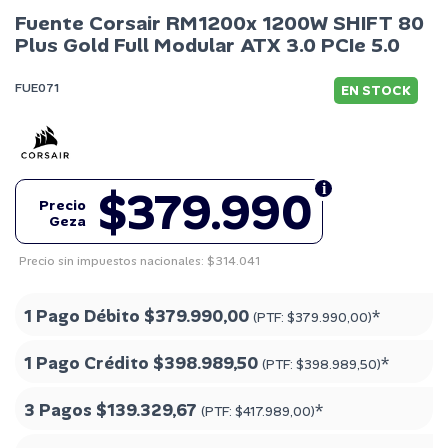
Fuente Corsair RM1200x 1200W SHIFT 80
Plus Gold Full Modular ATX 3.0 PCIe 5.0
FUE071
EN STOCK
$379.990
Precio
Geza
Precio sin impuestos nacionales: $314.041
1 Pago Débito
$379.990,00
*
(PTF:
$379.990,00
)
1 Pago Crédito
$398.989,50
*
(PTF:
$398.989,50
)
3 Pagos
$139.329,67
*
(PTF:
$417.989,00
)