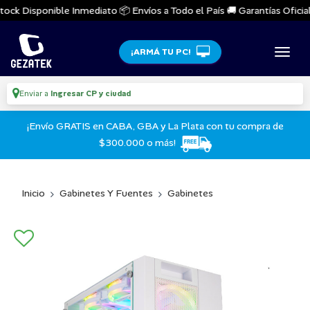
ock Disponible Inmediato 📦 Envíos a Todo el País 🚚 Garantías Oficiale
¡ARMÁ TU PC!
Enviar a
Ingresar CP y ciudad
¡Envío GRATIS en CABA, GBA y La Plata con tu compra de
$300.000 o más!
Inicio
Gabinetes Y Fuentes
Gabinetes