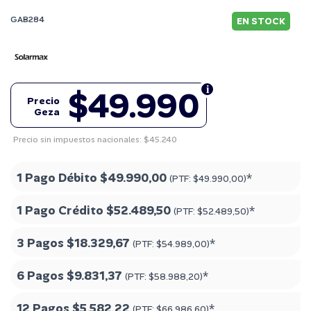
GAB284
EN STOCK
$49.990
Precio
Geza
Precio sin impuestos nacionales: $45.240
1 Pago Débito
$49.990,00
*
(PTF:
$49.990,00
)
1 Pago Crédito
$52.489,50
*
(PTF:
$52.489,50
)
3 Pagos
$18.329,67
*
(PTF:
$54.989,00
)
6 Pagos
$9.831,37
*
(PTF:
$58.988,20
)
12 Pagos
$5.582,22
*
(PTF:
$66.986,60
)