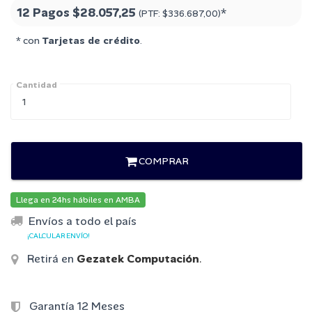
12 Pagos
$28.057,25
*
(PTF:
$336.687,00
)
* con
Tarjetas de crédito
.
Cantidad
COMPRAR
Llega en 24hs hábiles en AMBA
Envíos a todo el país
¡CALCULAR ENVÍO!
Retirá en
Gezatek Computación
.
Garantía 12 Meses