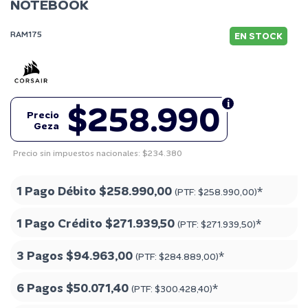
NOTEBOOK
RAM175
EN STOCK
$258.990
Precio
Geza
Precio sin impuestos nacionales: $234.380
1 Pago Débito
$258.990,00
*
(PTF:
$258.990,00
)
1 Pago Crédito
$271.939,50
*
(PTF:
$271.939,50
)
3 Pagos
$94.963,00
*
(PTF:
$284.889,00
)
6 Pagos
$50.071,40
*
(PTF:
$300.428,40
)