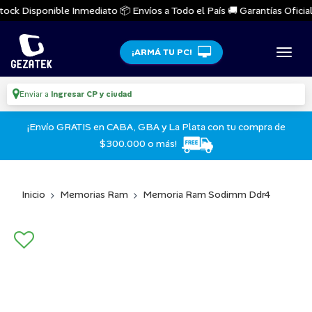
ock Disponible Inmediato 📦 Envíos a Todo el País 🚚 Garantías Oficiale
¡ARMÁ TU PC!
Enviar a
Ingresar CP y ciudad
¡Envío GRATIS en CABA, GBA y La Plata con tu compra de
$300.000 o más!
Inicio
Memorias Ram
Memoria Ram Sodimm Ddr4