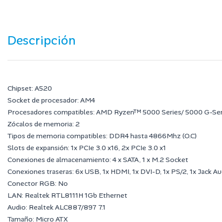
Descripción
Chipset: A520
Socket de procesador: AM4
Procesadores compatibles: AMD Ryzen™ 5000 Series/ 5000 G-Seri
Zócalos de memoria: 2
Tipos de memoria compatibles: DDR4 hasta 4866Mhz (O.C)
Slots de expansión: 1x PCIe 3.0 x16, 2x PCIe 3.0 x1
Conexiones de almacenamiento: 4 x SATA, 1 x M.2 Socket
Conexiones traseras: 6x USB, 1x HDMI, 1x DVI-D, 1x PS/2, 1x Jack Au
Conector RGB: No
LAN: Realtek RTL8111H 1Gb Ethernet
Audio: Realtek ALC887/897 7.1
Tamaño: Micro ATX