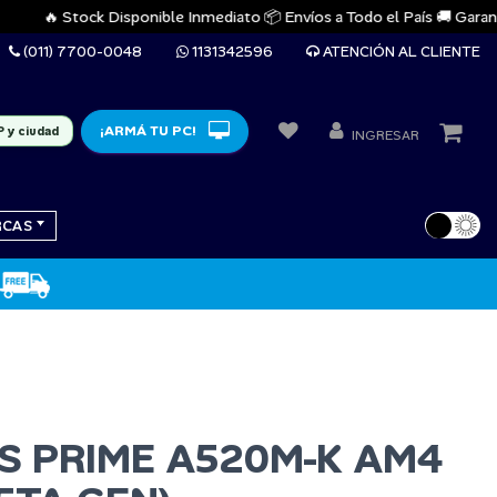
🔥 Stock Disponible Inmediato 📦 Envíos a Todo el País 🚚 Garantías O
(011) 7700-0048
1131342596
ATENCIÓN AL CLIENTE
¡ARMÁ TU PC!
P y ciudad
INGRESAR
RCAS
US PRIME A520M-K AM4