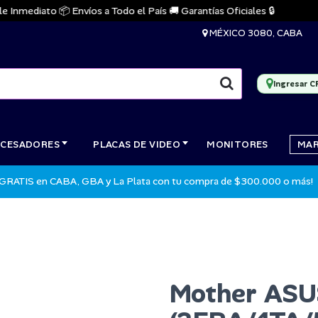
mediato 📦 Envíos a Todo el País 🚚 Garantías Oficiales 🔒
MÉXICO 3080, CABA
Ingresar C
CESADORES
PLACAS DE VIDEO
MONITORES
MA
 GRATIS en CABA, GBA y La Plata con tu compra de $300.000 o más!
Mother AS