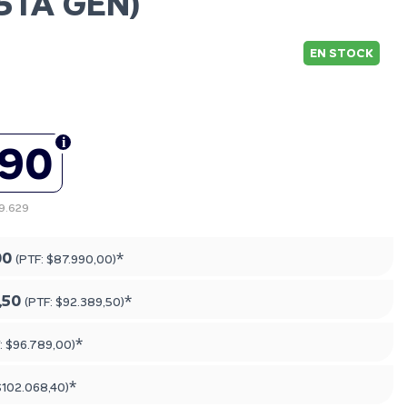
5TA GEN)
EN STOCK
990
79.629
00
*
(PTF:
$87.990,00
)
,50
*
(PTF:
$92.389,50
)
*
:
$96.789,00
)
*
$102.068,40
)