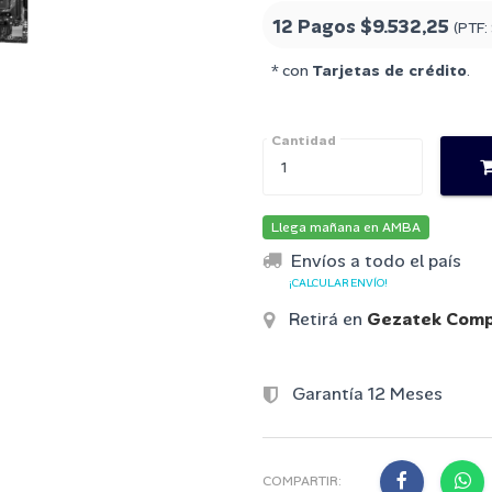
12 Pagos
$9.532,25
(PTF:
* con
Tarjetas de crédito
.
Cantidad
Llega mañana en AMBA
Envíos a todo el país
¡CALCULAR ENVÍO!
Retirá en
Gezatek Comp
Garantía 12 Meses
COMPARTIR: