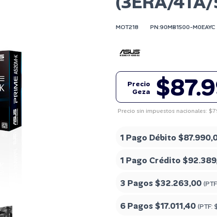
(3ERA/4TA/
MOT218
PN:90MB1500-M0EAYC
$87.
Precio
Geza
Precio sin impuestos nacionales: $
1 Pago Débito
$87.990,
1 Pago Crédito
$92.389
3 Pagos
$32.263,00
(PTF
6 Pagos
$17.011,40
(PTF: