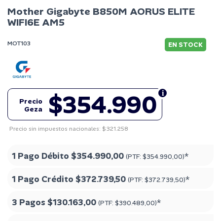
Mother Gigabyte B850M AORUS ELITE
WIFI6E AM5
MOT103
EN STOCK
$354.990
Precio
Geza
Precio sin impuestos nacionales: $321.258
1 Pago Débito
$354.990,00
*
(PTF:
$354.990,00
)
1 Pago Crédito
$372.739,50
*
(PTF:
$372.739,50
)
3 Pagos
$130.163,00
*
(PTF:
$390.489,00
)