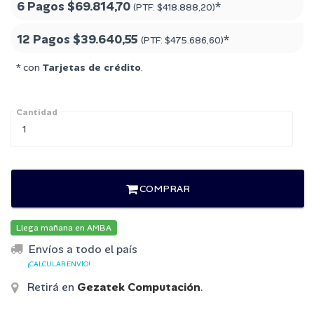
6 Pagos
$69.814,70
*
(PTF:
$418.888,20
)
12 Pagos
$39.640,55
*
(PTF:
$475.686,60
)
* con
Tarjetas de crédito
.
Cantidad
COMPRAR
Llega mañana en AMBA
Envíos a todo el país
¡CALCULAR ENVÍO!
Retirá en
Gezatek Computación
.