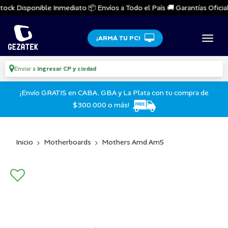
ock Disponible Inmediato 📦 Envíos a Todo el País 🚚 Garantías Oficiale
¡ARMÁ TU PC!
Enviar a
Ingresar CP y ciudad
¡Envío GRATIS en CABA, GBA y La Plata con tu compra de
$300.000 o más!
Inicio
Motherboards
Mothers Amd Am5