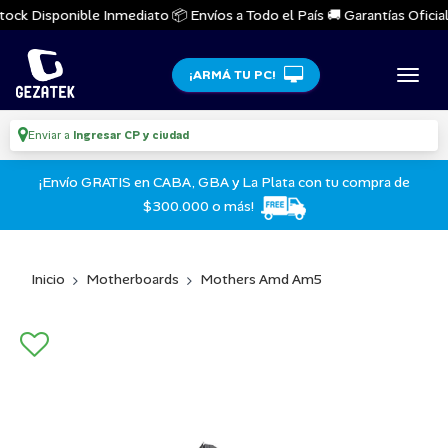
ock Disponible Inmediato 📦 Envíos a Todo el País 🚚 Garantías Oficiale
¡ARMÁ TU PC!
Enviar a
Ingresar CP y ciudad
¡Envío GRATIS en CABA, GBA y La Plata con tu compra de
$300.000 o más!
Inicio
Motherboards
Mothers Amd Am5