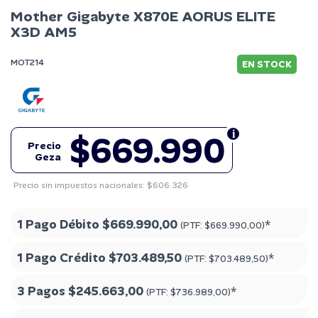
Mother Gigabyte X870E AORUS ELITE
X3D AM5
MOT214
EN STOCK
$669.990
Precio
Geza
Precio sin impuestos nacionales: $606.326
1 Pago Débito
$669.990,00
*
(PTF:
$669.990,00
)
1 Pago Crédito
$703.489,50
*
(PTF:
$703.489,50
)
3 Pagos
$245.663,00
*
(PTF:
$736.989,00
)