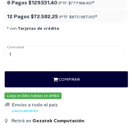
6 Pagos
$129.531,40
*
(PTF:
$777.188,40
)
12 Pagos
$72.582,25
*
(PTF:
$870.987,00
)
* con
Tarjetas de crédito
.
Cantidad
COMPRAR
Llega en 24hs hábiles en AMBA
Envíos a todo el país
¡CALCULAR ENVÍO!
Retirá en
Gezatek Computación
.