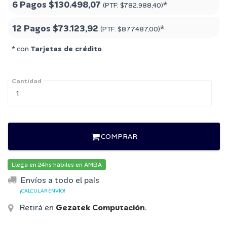
6 Pagos
$130.498,07
*
(PTF:
$782.988,40
)
12 Pagos
$73.123,92
*
(PTF:
$877.487,00
)
* con
Tarjetas de crédito
.
Cantidad
COMPRAR
Llega en 24hs hábiles en AMBA
Envíos a todo el país
¡CALCULAR ENVÍO!
Retirá en
Gezatek Computación
.