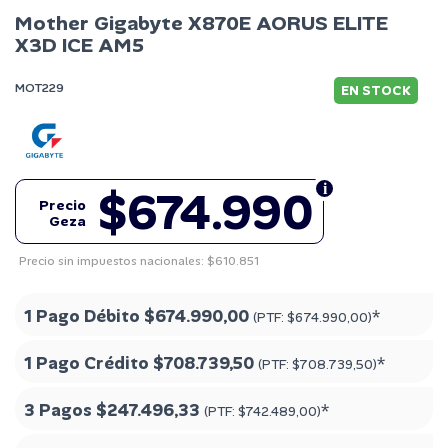
Mother Gigabyte X870E AORUS ELITE
X3D ICE AM5
MOT229
EN STOCK
$674.990
Precio
Geza
Precio sin impuestos nacionales: $610.851
1 Pago Débito
$674.990,00
*
(PTF:
$674.990,00
)
1 Pago Crédito
$708.739,50
*
(PTF:
$708.739,50
)
3 Pagos
$247.496,33
*
(PTF:
$742.489,00
)