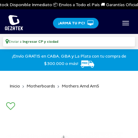
ock Disponible Inmediato 📦 Envíos a Todo el País 🚚 Garantías Oficiale
¡ARMÁ TU PC!
Enviar a
Ingresar CP y ciudad
¡Envío GRATIS en CABA, GBA y La Plata con tu compra de
$300.000 o más!
Inicio
Motherboards
Mothers Amd Am5