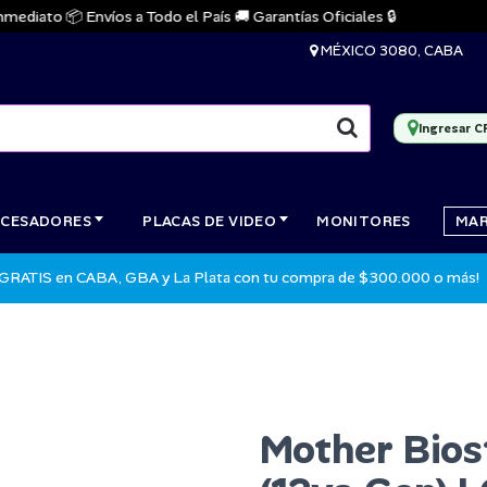
iato 📦 Envíos a Todo el País 🚚 Garantías Oficiales 🔒

MÉXICO 3080, CABA
Ingresar C
CESADORES
PLACAS DE VIDEO
MONITORES
MA
 GRATIS en CABA, GBA y La Plata con tu compra de $300.000 o más!
Mother Bio