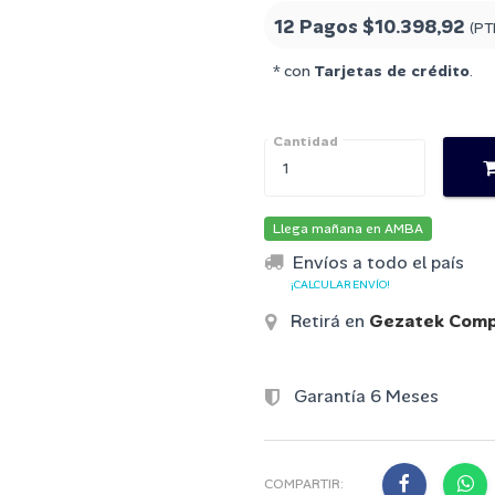
12 Pagos
$10.398,92
(PT
* con
Tarjetas de crédito
.
Cantidad
Llega mañana en AMBA
Envíos a todo el país
¡CALCULAR ENVÍO!
Retirá en
Gezatek Comp
Garantía 6 Meses
COMPARTIR: