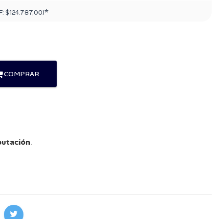
*
F:
$124.787,00
)
COMPRAR
utación
.