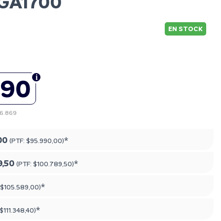
LGA1700
EN STOCK
990
86.869
00
*
(PTF:
$95.990,00
)
9,50
*
(PTF:
$100.789,50
)
*
$105.589,00
)
*
$111.348,40
)