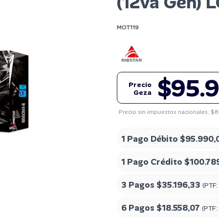
(12va Gen) 
MOT119
$95.
Precio
Geza
Precio sin impuestos nacionales: $
1 Pago Débito
$95.990,
1 Pago Crédito
$100.78
3 Pagos
$35.196,33
(PTF:
6 Pagos
$18.558,07
(PTF: