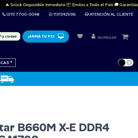
 Stock Disponible Inmediato 📦 Envíos a Todo el País 🚚 Garantías Ofic
(011) 7700-0048
1131342596
ATENCIÓN AL CLIENTE
¡ARMÁ TU PC!
P y ciudad
INGRESAR
RCAS
star B660M X-E DDR4