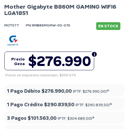
Mother Gigabyte B860M GAMING WIFI6
LGA1851
MOT077
PN:9MB86MGMW-00-G10
EN STOCK
$276.990
Precio
Geza
Precio sin impuestos nacionales: $250.670
1 Pago Débito
$276.990,00
*
(PTF:
$276.990,00
)
1 Pago Crédito
$290.839,50
*
(PTF:
$290.839,50
)
3 Pagos
$101.563,00
*
(PTF:
$304.689,00
)