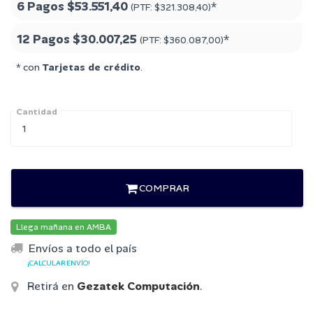
6 Pagos
$53.551,40
*
(PTF:
$321.308,40
)
12 Pagos
$30.007,25
*
(PTF:
$360.087,00
)
* con
Tarjetas de crédito
.
Cantidad
COMPRAR
Llega mañana en AMBA
Envíos a todo el país
¡CALCULAR ENVÍO!
Retirá en
Gezatek Computación
.