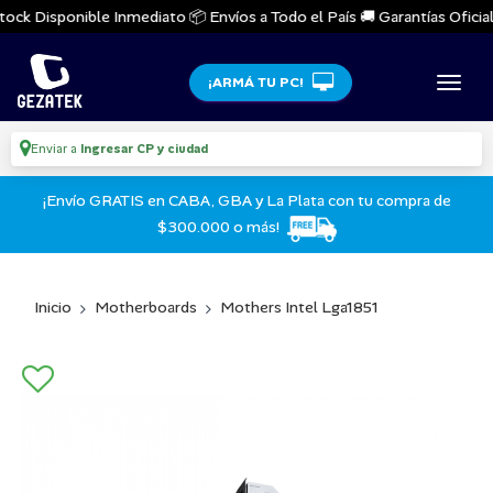
ock Disponible Inmediato 📦 Envíos a Todo el País 🚚 Garantías Oficiales
¡ARMÁ TU PC!
Enviar a
Ingresar CP y ciudad
¡Envío GRATIS en CABA, GBA y La Plata con tu compra de
$300.000 o más!
Inicio
Motherboards
Mothers Intel Lga1851