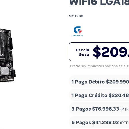
WIFI6 LGA1
MOT298
$209
Precio
Geza
Precio sin impuestos nacionales: $
1 Pago Débito
$209.990
1 Pago Crédito
$220.48
3 Pagos
$76.996,33
(PTF
6 Pagos
$41.298,03
(PTF