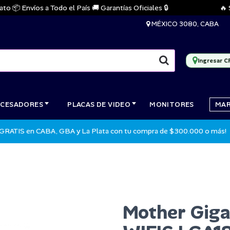
 Envíos a Todo el País 🚚 Garantías Oficiales 🔒
🔥 Stoc
MÉXICO 3080, CABA
Ingresar C
CESADORES
PLACAS DE VIDEO
MONITORES
MA
 GRATIS en CABA, GBA y La Plata con tu compra de $300.000 o más!
Mother Gig