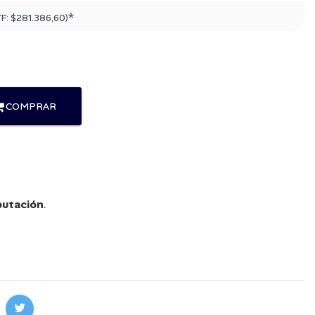
*
TF:
$281.386,60
)
COMPRAR
utación
.