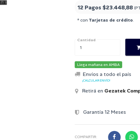
12 Pagos
$23.448,88
(P
* con
Tarjetas de crédito
.
Cantidad
Llega mañana en AMBA
Envíos a todo el país
¡CALCULAR ENVÍO!
Retirá en
Gezatek Comp
Garantía 12 Meses
COMPARTIR: