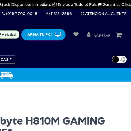
k Disponible Inmediato 📦 Envíos a Todo el País 🚚 Garantías Oficiales 
(011) 7700-0048
1131342596
ATENCIÓN AL CLIENTE
¡ARMÁ TU PC!
P y ciudad
INGRESAR
RCAS
abyte H810M GAMING