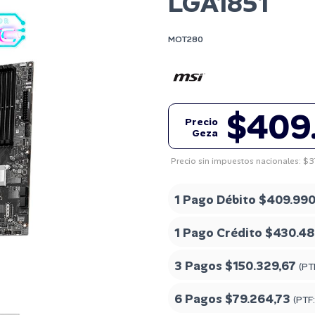
LGA1851
MOT280
$409
Precio
Geza
Precio sin impuestos nacionales: $
1 Pago Débito
$409.990
1 Pago Crédito
$430.48
3 Pagos
$150.329,67
(PT
6 Pagos
$79.264,73
(PTF