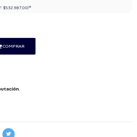
*
F:
$532.987,00
)
COMPRAR
utación
.