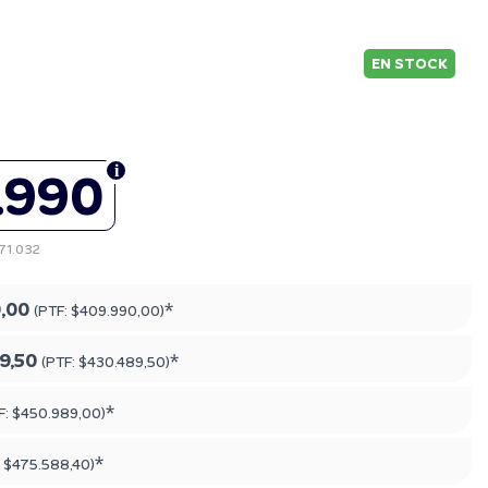
EN STOCK
.990
371.032
,00
*
(PTF:
$409.990,00
)
9,50
*
(PTF:
$430.489,50
)
*
F:
$450.989,00
)
*
:
$475.588,40
)