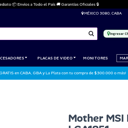
o 📦 Envíos a Todo el País 🚚 Garantías Oficiales 🔒
🔥 S
MÉXICO 3080, CABA
Ingresar C
CESADORES
PLACAS DE VIDEO
MONITORES
MA
 GRATIS en CABA, GBA y La Plata con tu compra de $300.000 o más!
Mother MSI