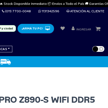
tock Disponible Inmediato 📦 Envíos a Todo el País 🚚 Garantías Oficial
(011) 7700-0048
1131342596
ATENCIÓN AL CLIENTE
¡ARMÁ TU PC!
P y ciudad
INGRESAR
RCAS
 PRO Z890-S WIFI DDR5