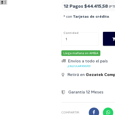
12 Pagos
$44.415,58
(PT
* con
Tarjetas de crédito
.
Cantidad
Llega mañana en AMBA
Envíos a todo el país
¡CALCULAR ENVÍO!
Retirá en
Gezatek Comp
Garantía 12 Meses
COMPARTIR: