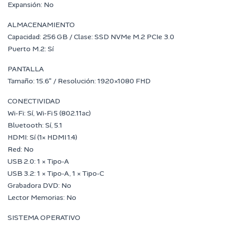
Expansión: No
ALMACENAMIENTO
Capacidad: 256 GB / Clase: SSD NVMe M.2 PCIe 3.0
Puerto M.2: Sí
PANTALLA
Tamaño: 15.6″ / Resolución: 1920×1080 FHD
CONECTIVIDAD
Wi‑Fi: Sí, Wi‑Fi 5 (802.11ac)
Bluetooth: Sí, 5.1
HDMI: Sí (1× HDMI 1.4)
Red: No
USB 2.0: 1 × Tipo‑A
USB 3.2: 1 × Tipo‑A, 1 × Tipo‑C
Grabadora DVD: No
Lector Memorias: No
SISTEMA OPERATIVO