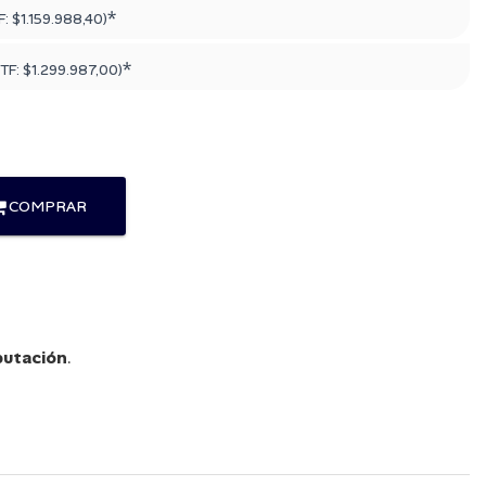
*
F:
$1.159.988,40
)
*
PTF:
$1.299.987,00
)
COMPRAR
utación
.