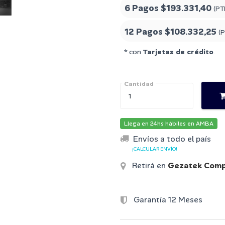
6 Pagos
$193.331,40
(PT
12 Pagos
$108.332,25
(
* con
Tarjetas de crédito
.
Cantidad
Llega en 24hs hábiles en AMBA
Envíos a todo el país
¡CALCULAR ENVÍO!
Retirá en
Gezatek Comp
Garantía 12 Meses