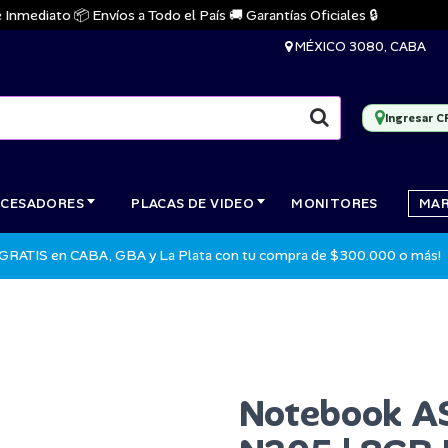
iato 📦 Envíos a Todo el País 🚚 Garantías Oficiales 🔒
MÉXICO 3080, CABA
Ingresar C
CESADORES
PLACAS DE VIDEO
MONITORES
MA
 GRATIS en CABA, GBA y La Plata con tu compra de $300.000 o más!
Notebook AS