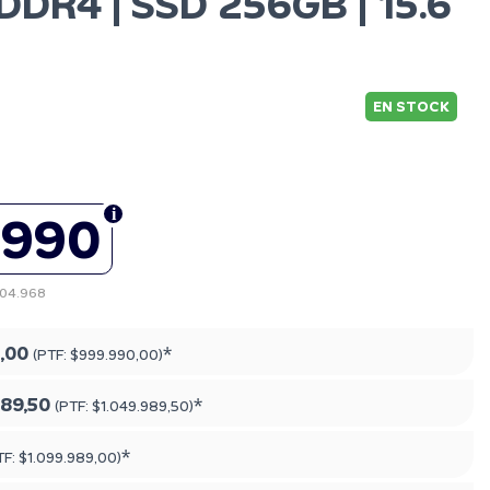
DDR4 | SSD 256GB | 15.6
EN STOCK
.990
904.968
,00
*
(PTF:
$999.990,00
)
989,50
*
(PTF:
$1.049.989,50
)
*
TF:
$1.099.989,00
)