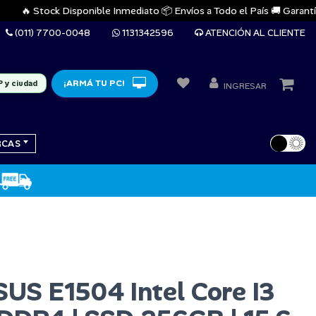
🔥 Stock Disponible Inmediato 📦 Envíos a Todo el País 🚚 Garantías Ofic
(011) 7700-0048
1131342596
ATENCIÓN AL CLIENTE
¡ARMÁ TU PC!
P y ciudad
INGRESAR
RCAS
US E1504 Intel Core I3