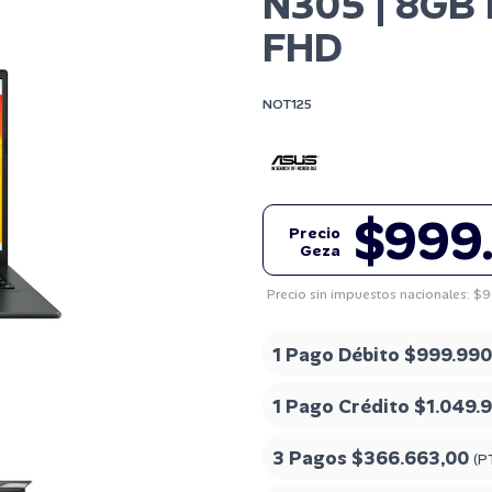
N305 | 8GB 
FHD
NOT125
$999
Precio
Geza
Precio sin impuestos nacionales: $
1 Pago Débito
$999.990
1 Pago Crédito
$1.049.
3 Pagos
$366.663,00
(P