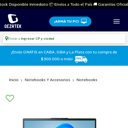
ck Disponible Inmediato 📦 Envíos a Todo el País 🚚 Garantías Oficiales
¡ARMÁ TU PC!
Enviar a
Ingresar CP y ciudad
¡Envío GRATIS en CABA, GBA y La Plata con tu compra de
$300.000 o más!
Inicio
Notebooks Y Accesorios
Notebooks