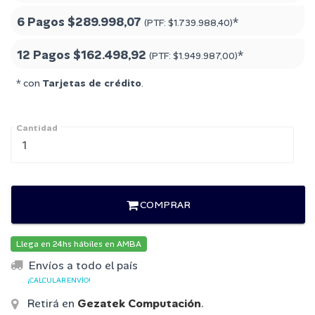
6 Pagos
$289.998,07
*
(PTF:
$1.739.988,40
)
12 Pagos
$162.498,92
*
(PTF:
$1.949.987,00
)
* con
Tarjetas de crédito
.
Cantidad
COMPRAR
Llega en 24hs hábiles en AMBA
Envíos a todo el país
¡CALCULAR ENVÍO!
Retirá en
Gezatek Computación
.