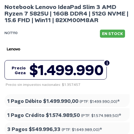
Notebook Lenovo IdeaPad Slim 3 AMD
Ryzen 7 5825U | 16GB DDR4 | 512G NVME |
15.6 FHD | Win11 | 82XM00M8AR
NOT110
EN STOCK
$1.499.990
Precio
Geza
Precio sin impuestos nacionales: $1.357.457
1 Pago Débito
$1.499.990,00
*
(PTF:
$1.499.990,00
)
1 Pago Crédito
$1.574.989,50
*
(PTF:
$1.574.989,50
)
3 Pagos
$549.996,33
*
(PTF:
$1.649.989,00
)