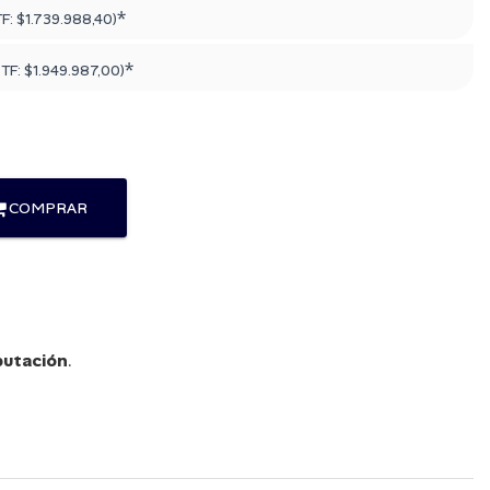
*
TF:
$1.739.988,40
)
*
PTF:
$1.949.987,00
)
COMPRAR
utación
.