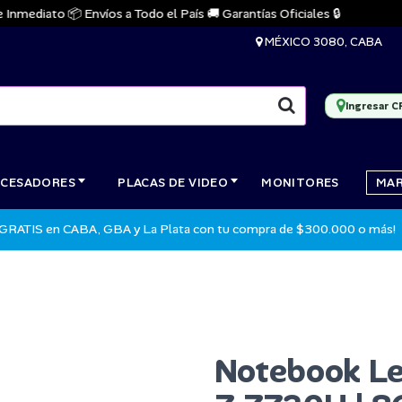
diato 📦 Envíos a Todo el País 🚚 Garantías Oficiales 🔒
MÉXICO 3080, CABA
Ingresar C
CESADORES
PLACAS DE VIDEO
MONITORES
MA
 GRATIS en CABA, GBA y La Plata con tu compra de $300.000 o más!
Notebook L