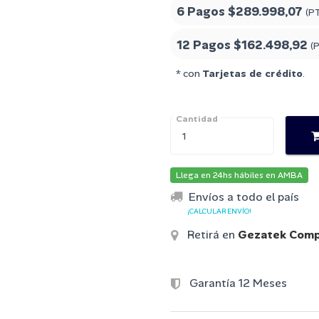
6 Pagos
$289.998,07
(P
12 Pagos
$162.498,92
(
* con
Tarjetas de crédito
.
Cantidad
Llega en 24hs hábiles en AMBA
Envíos a todo el país
¡CALCULAR ENVÍO!
Retirá en
Gezatek Comp
Garantía 12 Meses