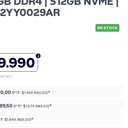
GB DDR4 | 512GB NVME |
| 82YY0029AR
EN STOCK
9.990
.357.457
90,00
*
(PTF:
$1.499.990,00
)
89,50
*
(PTF:
$1.574.989,50
)
*
TF:
$1.649.989,00
)