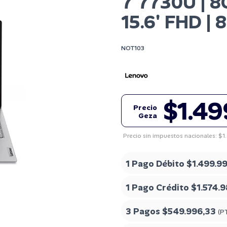
7 7730U | 8
15.6' FHD 
NOT103
$1.49
Precio
Geza
Precio sin impuestos nacionales: $1
1 Pago Débito
$1.499.9
1 Pago Crédito
$1.574.9
3 Pagos
$549.996,33
(P