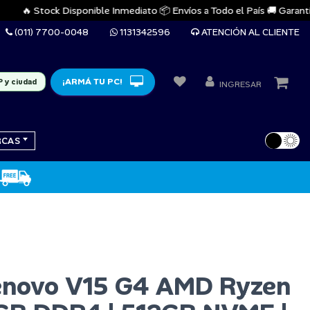
🔥 Stock Disponible Inmediato 📦 Envíos a Todo el País 🚚 Garantías Ofi
(011) 7700-0048
1131342596
ATENCIÓN AL CLIENTE
¡ARMÁ TU PC!
P y ciudad
INGRESAR
RCAS
enovo V15 G4 AMD Ryzen