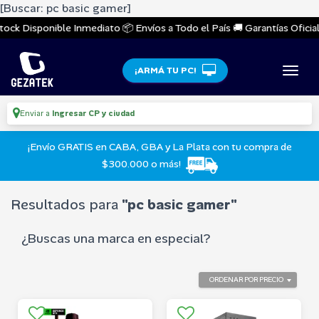
[Buscar: pc basic gamer]
ock Disponible Inmediato 📦 Envíos a Todo el País 🚚 Garantías Oficiale
¡ARMÁ TU PC!
Enviar a
Ingresar CP y ciudad
¡Envío GRATIS en CABA, GBA y La Plata con tu compra de
$300.000 o más!
Resultados para
"pc basic gamer"
¿Buscas una marca en especial?
ORDENAR POR PRECIO