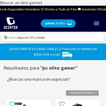
[Buscar: pc elite gamer]
ock Disponible Inmediato 📦 Envíos a Todo el País 🚚 Garantías Oficiale
¡ARMÁ TU PC!
Enviar a
Ingresar CP y ciudad
¡Envío GRATIS en CABA, GBA y La Plata con tu compra de
$300.000 o más!
Resultados para
"pc elite gamer"
¿Buscas una marca en especial?
ORDENAR POR PRECIO