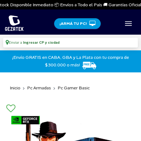
ck Disponible Inmediato 📦 Envíos a Todo el País 🚚 Garantías Oficiales
¡ARMÁ TU PC!
Enviar a
Ingresar CP y ciudad
¡Envío GRATIS en CABA, GBA y La Plata con tu compra de
$300.000 o más!
Inicio
Pc Armadas
Pc Gamer Basic