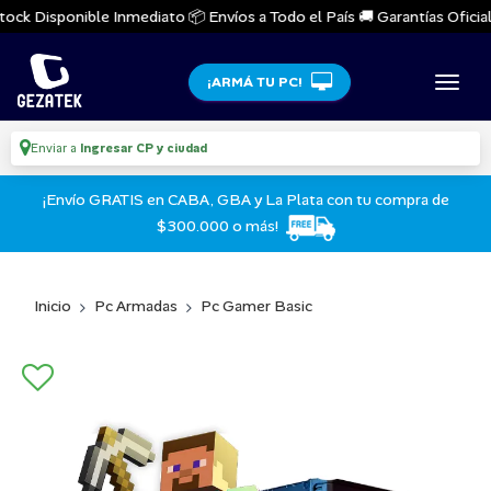
ck Disponible Inmediato 📦 Envíos a Todo el País 🚚 Garantías Oficiales
¡ARMÁ TU PC!
Enviar a
Ingresar CP y ciudad
¡Envío GRATIS en CABA, GBA y La Plata con tu compra de
$300.000 o más!
Inicio
Pc Armadas
Pc Gamer Basic