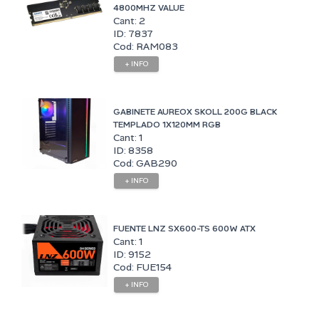
4800MHZ VALUE
Cant: 2
ID: 7837
Cod: RAM083
+ INFO
GABINETE AUREOX SKOLL 200G BLACK
TEMPLADO 1X120MM RGB
Cant: 1
ID: 8358
Cod: GAB290
+ INFO
FUENTE LNZ SX600-TS 600W ATX
Cant: 1
ID: 9152
Cod: FUE154
+ INFO