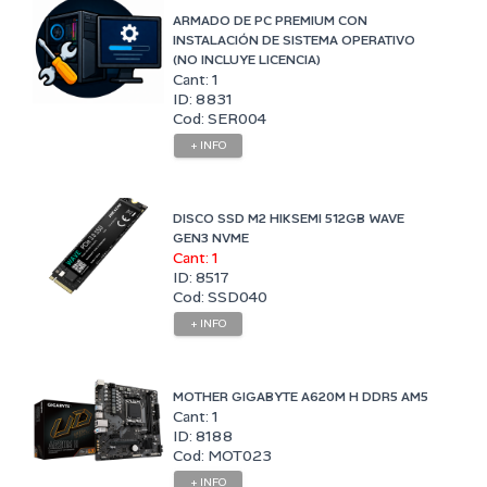
ARMADO DE PC PREMIUM CON
INSTALACIÓN DE SISTEMA OPERATIVO
(NO INCLUYE LICENCIA)
Cant: 1
ID: 8831
Cod: SER004
+ INFO
DISCO SSD M2 HIKSEMI 512GB WAVE
GEN3 NVME
Cant: 1
ID: 8517
Cod: SSD040
+ INFO
MOTHER GIGABYTE A620M H DDR5 AM5
Cant: 1
ID: 8188
Cod: MOT023
+ INFO