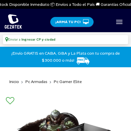
ck Disponible Inmediato 📦 Envíos a Todo el País 🚚 Garantías Oficiales
¡ARMÁ TU PC!
Enviar a
Ingresar CP y ciudad
¡Envío GRATIS en CABA, GBA y La Plata con tu compra de
$300.000 o más!
Inicio
Pc Armadas
Pc Gamer Elite