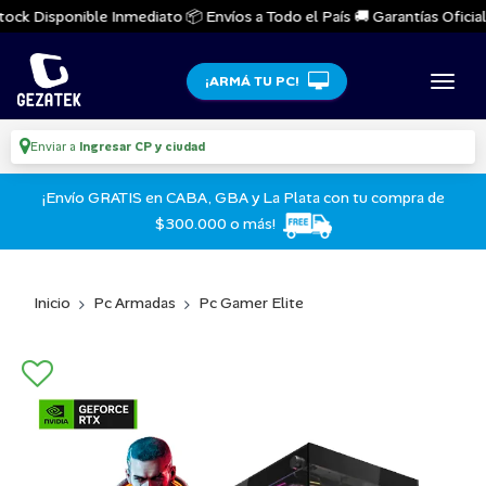
ck Disponible Inmediato 📦 Envíos a Todo el País 🚚 Garantías Oficiales
¡ARMÁ TU PC!
Enviar a
Ingresar CP y ciudad
¡Envío GRATIS en CABA, GBA y La Plata con tu compra de
$300.000 o más!
Inicio
Pc Armadas
Pc Gamer Elite