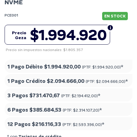
NVME
PCE001
EN STOCK
$1.994.920
Precio
Geza
Precio sin impuestos nacionales: $1.805.357
1 Pago Débito
$1.994.920,00
*
(PTF:
$1.994.920,00
)
1 Pago Crédito
$2.094.666,00
*
(PTF:
$2.094.666,00
)
3 Pagos
$731.470,67
*
(PTF:
$2.194.412,00
)
6 Pagos
$385.684,53
*
(PTF:
$2.314.107,20
)
12 Pagos
$216.116,33
*
(PTF:
$2.593.396,00
)
* con
Tarjetas de crédito
.