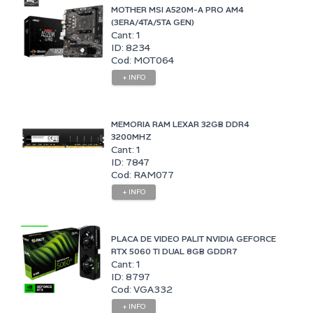
MOTHER MSI A520M-A PRO AM4
(3ERA/4TA/5TA GEN)
Cant: 1
ID: 8234
Cod: MOT064
+ INFO
MEMORIA RAM LEXAR 32GB DDR4
3200MHZ
Cant: 1
ID: 7847
Cod: RAM077
+ INFO
PLACA DE VIDEO PALIT NVIDIA GEFORCE
RTX 5060 TI DUAL 8GB GDDR7
Cant: 1
ID: 8797
Cod: VGA332
+ INFO