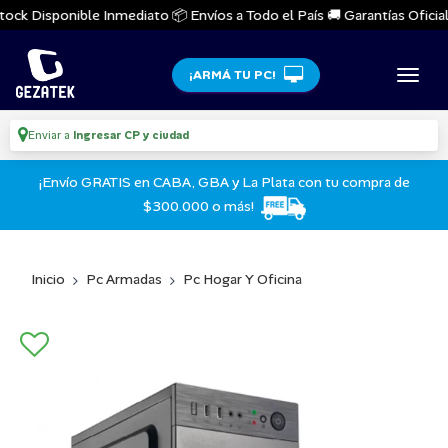
ck Disponible Inmediato 📦 Envíos a Todo el País 🚚 Garantías Oficiales
¡ARMÁ TU PC!
Enviar a
Ingresar CP y ciudad
¡Envío GRATIS en CABA, GBA y La Plata con tu compra de
$300.000 o más!
Inicio
Pc Armadas
Pc Hogar Y Oficina