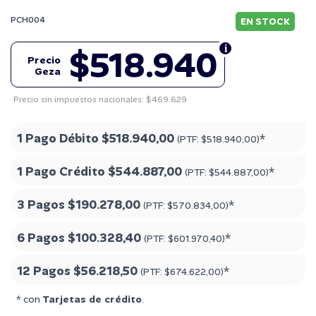
PCH004
EN STOCK
$518.940
Precio
Geza
Precio sin impuestos nacionales: $469.629
1 Pago Débito
$518.940,00
*
(PTF:
$518.940,00
)
1 Pago Crédito
$544.887,00
*
(PTF:
$544.887,00
)
3 Pagos
$190.278,00
*
(PTF:
$570.834,00
)
6 Pagos
$100.328,40
*
(PTF:
$601.970,40
)
12 Pagos
$56.218,50
*
(PTF:
$674.622,00
)
* con
Tarjetas de crédito
.