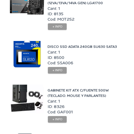
(12VA/13VA/14VA GEN) LGA1700
Cant: 1
ID: 8135
Cod: MOT252
+ INFO
DISCO SSD ADATA 240GB SU630 SATA3
Cant: 1
ID: 8500
Cod: SSA006
+ INFO
GABINETE KIT ATX C/FUENTE 500W
(TECLADO. MOUSE Y PARLANTES)
Cant: 1
ID: 8326
Cod: GAF001
+ INFO