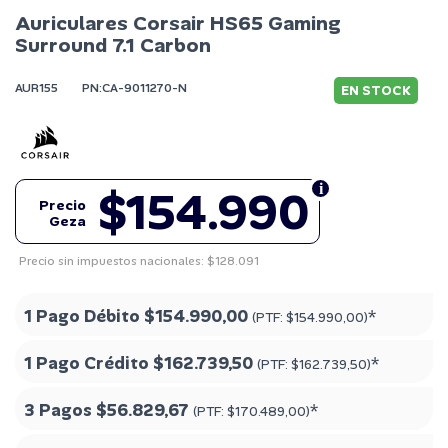
Auriculares Corsair HS65 Gaming
Surround 7.1 Carbon
AUR155
PN:CA-9011270-N
EN STOCK
$154.990
Precio
Geza
Precio sin impuestos nacionales: $128.091
1 Pago Débito
$154.990,00
*
(PTF:
$154.990,00
)
1 Pago Crédito
$162.739,50
*
(PTF:
$162.739,50
)
3 Pagos
$56.829,67
*
(PTF:
$170.489,00
)