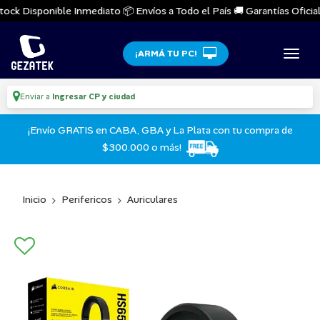
ock Disponible Inmediato 📦 Envíos a Todo el País 🚚 Garantías Oficiales
¡ARMÁ TU PC!
Enviar a
Ingresar CP y ciudad
¡Envío GRATIS en CABA, GBA y La Plata con tu compra de
$300.000 o más!
Inicio
Perifericos
Auriculares