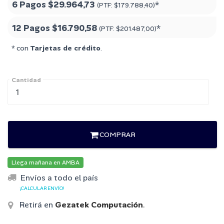
6 Pagos
$29.964,73
*
(PTF:
$179.788,40
)
12 Pagos
$16.790,58
*
(PTF:
$201.487,00
)
* con
Tarjetas de crédito
.
Cantidad
COMPRAR
Llega mañana en AMBA
Envíos a todo el país
¡CALCULAR ENVÍO!
Retirá en
Gezatek Computación
.