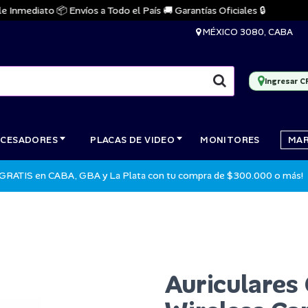
nmediato 📦 Envíos a Todo el País 🚚 Garantías Oficiales 🔒
MÉXICO 3080, CABA
Ingresar C
CESADORES
PLACAS DE VIDEO
MONITORES
MA
 GRATIS en CABA, GBA y La Plata con tu compra de $300.000 o más!
Auriculares