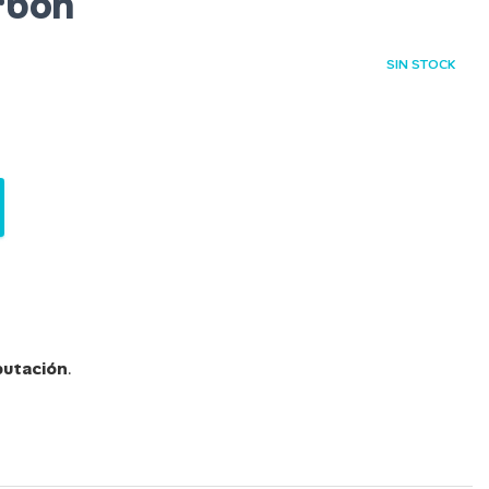
rbon
SIN STOCK
utación
.