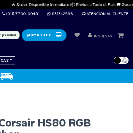
🔥 Stock Disponible Inmediato 📦 Envíos a Todo el País 🚚 Garantías 
(011) 7700-0048
1131342596
ATENCIÓN AL CLIENTE
¡ARMÁ TU PC!
P y ciudad
INGRESAR
RCAS
 Corsair HS80 RGB