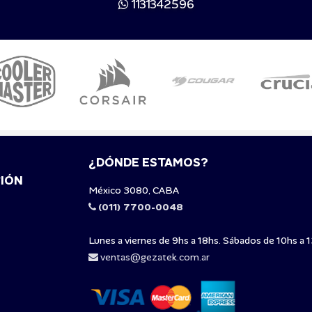
1131342596
¿DÓNDE ESTAMOS?
IÓN
México 3080, CABA
(011) 7700-0048
Lunes a viernes de 9hs a 18hs. Sábados de 10hs a 1
ventas@gezatek.com.ar