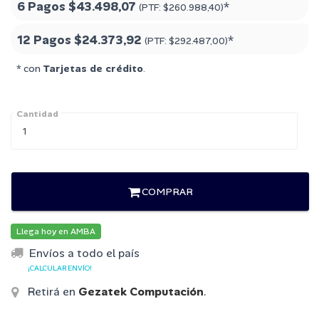
6 Pagos
$43.498,07
*
(PTF:
$260.988,40
)
12 Pagos
$24.373,92
*
(PTF:
$292.487,00
)
* con
Tarjetas de crédito
.
Cantidad
COMPRAR
Llega hoy en AMBA
Envíos a todo el país
¡CALCULAR ENVÍO!
Retirá en
Gezatek Computación
.