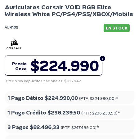
Auriculares Corsair VOID RGB Elite
Wireless White PC/PS4/PS5/XBOX/Mobile
AUR102
EN STOCK
$224.990
Precio
Geza
Precio sin impuestos nacionales: $185.942
1 Pago Débito
$224.990,00
*
(PTF:
$224.990,00
)
1 Pago Crédito
$236.239,50
*
(PTF:
$236.239,50
)
3 Pagos
$82.496,33
*
(PTF:
$247.489,00
)