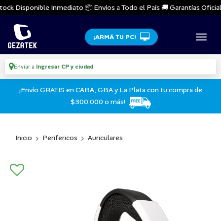
ock Disponible Inmediato 📦 Envíos a Todo el País 🚚 Garantías Oficiale
¡ARMÁ TU PC!
Enviar a
Ingresar CP y ciudad
¡Envío GRATIS en CABA, GBA y La Plata con tu compra de
$300.000 o más!
Inicio
Perifericos
Auriculares