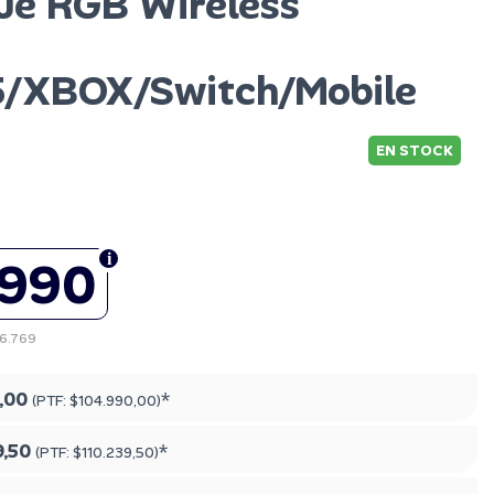
e RGB Wireless
/XBOX/Switch/Mobile
EN STOCK
.990
86.769
,00
*
(PTF:
$104.990,00
)
9,50
*
(PTF:
$110.239,50
)