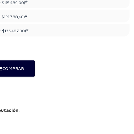
*
:
$115.489,00
)
*
:
$121.788,40
)
*
F:
$136.487,00
)
COMPRAR
utación
.