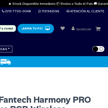
🔥 Stock Disponible Inmediato 📦 Envíos a Todo el País 🚚 Garantías O
(011) 7700-0048
1131342596
ATENCIÓN AL CLIENTE
¡ARMÁ TU PC!
P y ciudad
INGRESAR
RCAS
 Fantech Harmony PRO