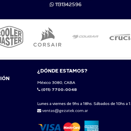
1131342596
¿DÓNDE ESTAMOS?
IÓN
México 3080, CABA
(011) 7700-0048
Lunes a viernes de 9hs a 18hs. Sábados de 10hs a 1
ventas@gezatek.com.ar