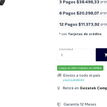
3 Pagos
$38.496,33
(PTF
6 Pagos
$20.298,07
(PTF
12 Pagos
$11.373,92
(PT
* con
Tarjetas de crédito
.
Cantidad
Llega en 24hs hábiles en AMBA
Envíos a todo el país
¡CALCULAR ENVÍO!
Retirá en
Gezatek Comp
Garantía 12 Meses