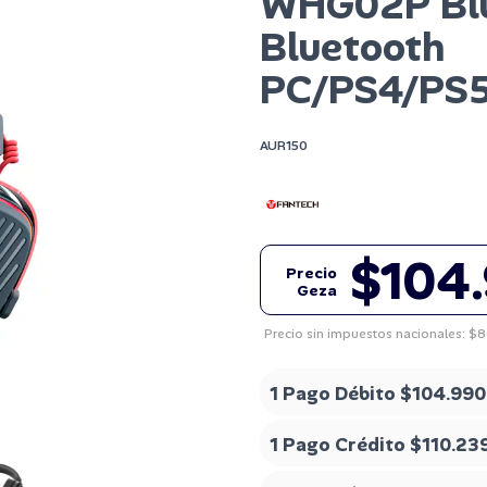
WHG02P Blu
Bluetooth
PC/PS4/PS5
AUR150
$104
Precio
Geza
Precio sin impuestos nacionales: $
1 Pago Débito
$104.990
1 Pago Crédito
$110.23