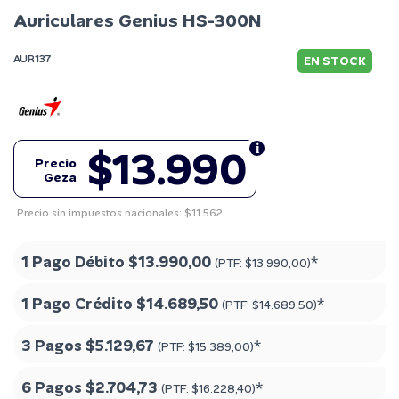
Auriculares Genius HS-300N
AUR137
EN STOCK
$13.990
Precio
Geza
Precio sin impuestos nacionales: $11.562
1 Pago Débito
$13.990,00
*
(PTF:
$13.990,00
)
1 Pago Crédito
$14.689,50
*
(PTF:
$14.689,50
)
3 Pagos
$5.129,67
*
(PTF:
$15.389,00
)
6 Pagos
$2.704,73
*
(PTF:
$16.228,40
)