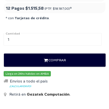
12 Pagos
$1.515,58
*
(PTF:
$18.187,00
)
* con
Tarjetas de crédito
.
Cantidad
COMPRAR
Llega en 24hs hábiles en AMBA
Envíos a todo el país
¡CALCULAR ENVÍO!
Retirá en
Gezatek Computación
.