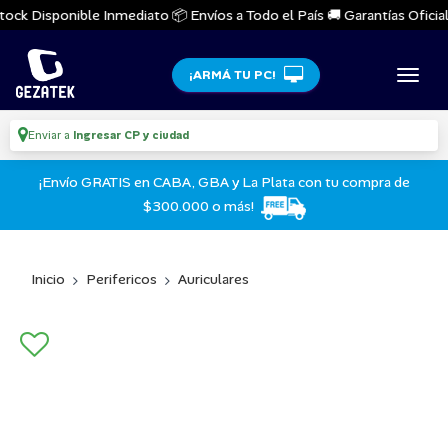
ock Disponible Inmediato 📦 Envíos a Todo el País 🚚 Garantías Oficiale
¡ARMÁ TU PC!
Enviar a
Ingresar CP y ciudad
¡Envío GRATIS en CABA, GBA y La Plata con tu compra de
$300.000 o más!
Inicio
Perifericos
Auriculares