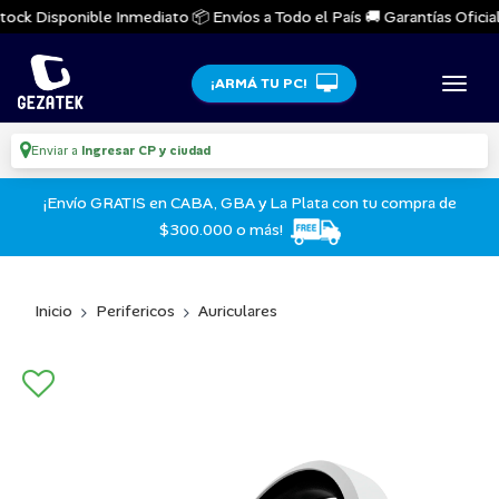
ock Disponible Inmediato 📦 Envíos a Todo el País 🚚 Garantías Oficiale
¡ARMÁ TU PC!
Enviar a
Ingresar CP y ciudad
¡Envío GRATIS en CABA, GBA y La Plata con tu compra de
$300.000 o más!
Inicio
Perifericos
Auriculares