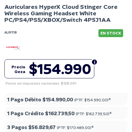
Auriculares HyperX Cloud Stinger Core
Wireless Gaming Headset White
PC/PS4/PS5/XBOX/Switch 4P5J1AA
AUR118
EN STOCK
$154.990
Precio
Geza
Precio sin impuestos nacionales: $128.091
1 Pago Débito
$154.990,00
*
(PTF:
$154.990,00
)
1 Pago Crédito
$162.739,50
*
(PTF:
$162.739,50
)
3 Pagos
$56.829,67
*
(PTF:
$170.489,00
)