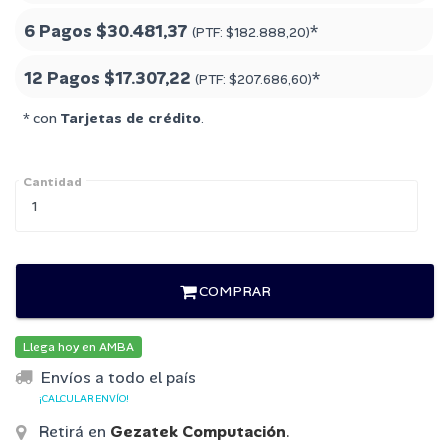
6 Pagos
$30.481,37
*
(PTF:
$182.888,20
)
12 Pagos
$17.307,22
*
(PTF:
$207.686,60
)
* con
Tarjetas de crédito
.
Cantidad
COMPRAR
Llega hoy en AMBA
Envíos a todo el país
¡CALCULAR ENVÍO!
Retirá en
Gezatek Computación
.