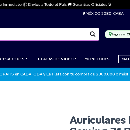
ediato 📦 Envíos a Todo el País 🚚 Garantías Oficiales 🔒
MÉXICO 3080, CABA
Ingresar C
CESADORES
PLACAS DE VIDEO
MONITORES
MA
 GRATIS en CABA, GBA y La Plata con tu compra de $300.000 o más!
Auriculares