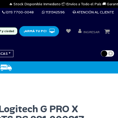
🔥 Stock Disponible Inmediato 📦 Envíos a Todo el País 🚚 Garantías Of
(011) 7700-0048
1131342596
ATENCIÓN AL CLIENTE
¡ARMÁ TU PC!
P y ciudad
INGRESAR
RCAS
 Logitech G PRO X