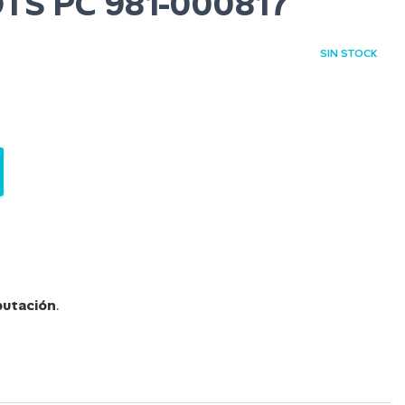
DTS PC 981-000817
SIN STOCK
utación
.