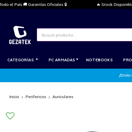
l País 🚚 Garantías Oficiales 🔒
🔥 Stock Disponible Inm
CATEGORÍAS
PC ARMADAS
NOTEBOOKS
PRO
¡Envío
Inicio
Perifericos
Auriculares