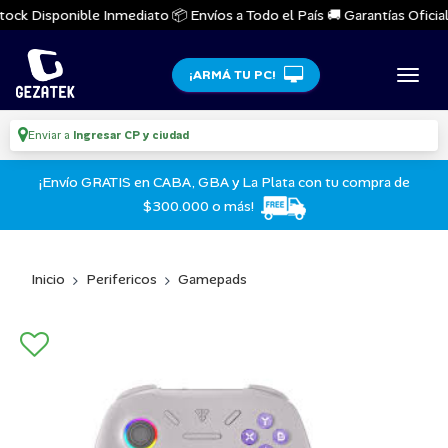
ock Disponible Inmediato 📦 Envíos a Todo el País 🚚 Garantías Oficiale
¡ARMÁ TU PC!
Enviar a
Ingresar CP y ciudad
¡Envío GRATIS en CABA, GBA y La Plata con tu compra de
$300.000 o más!
Inicio
Perifericos
Gamepads