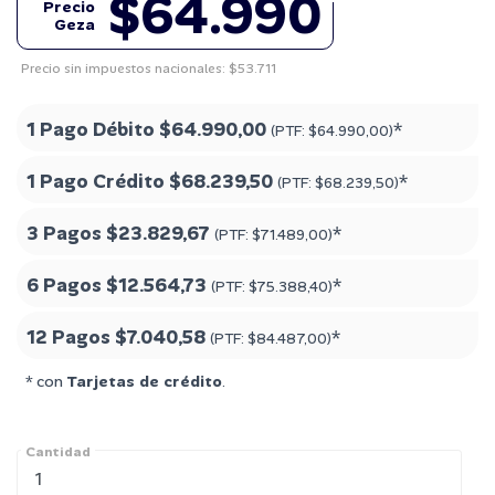
$64.990
Precio
Geza
Precio sin impuestos nacionales: $53.711
1 Pago Débito
$64.990,00
*
(PTF:
$64.990,00
)
1 Pago Crédito
$68.239,50
*
(PTF:
$68.239,50
)
3 Pagos
$23.829,67
*
(PTF:
$71.489,00
)
6 Pagos
$12.564,73
*
(PTF:
$75.388,40
)
12 Pagos
$7.040,58
*
(PTF:
$84.487,00
)
* con
Tarjetas de crédito
.
Cantidad