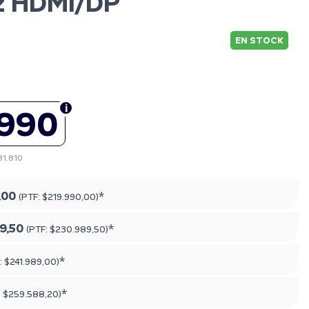
z HDMI/DP
EN STOCK
.990
81.810
,00
*
(PTF:
$219.990,00
)
9,50
*
(PTF:
$230.989,50
)
*
:
$241.989,00
)
*
:
$259.588,20
)