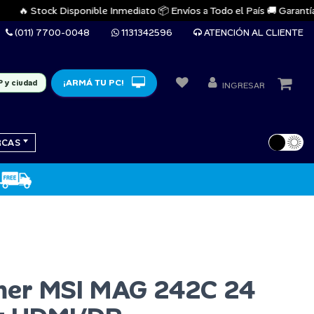
🔥 Stock Disponible Inmediato 📦 Envíos a Todo el País 🚚 Garantías Of
(011) 7700-0048
1131342596
ATENCIÓN AL CLIENTE
¡ARMÁ TU PC!
P y ciudad
INGRESAR
RCAS
mer MSI MAG 242C 24