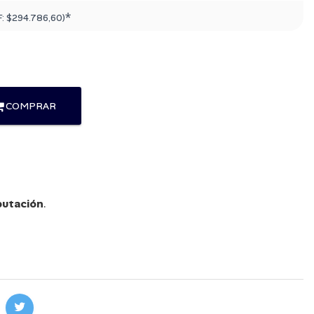
*
F:
$294.786,60
)
COMPRAR
utación
.