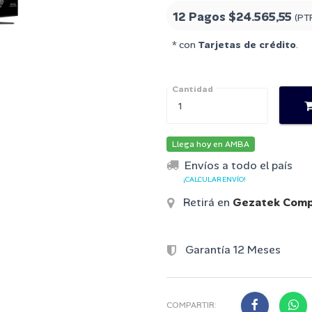
12 Pagos
$24.565,55
(PT
* con
Tarjetas de crédito
.
Cantidad
Llega hoy en AMBA
Envíos a todo el país
¡CALCULAR ENVÍO!
Retirá en
Gezatek Comp
Garantía 12 Meses
COMPARTIR: