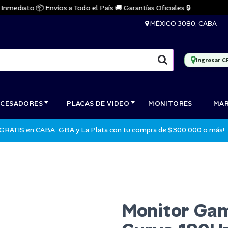
ediato 📦 Envíos a Todo el País 🚚 Garantías Oficiales 🔒
MÉXICO 3080, CABA
Ingresar C
CESADORES
PLACAS DE VIDEO
MONITORES
MA
 GRATIS en CABA, GBA y La Plata con tu compra de $300.000 o más!
Monitor Ga