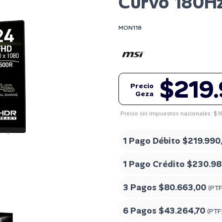
Curvo 180H
MON118
$219
Precio
Geza
Precio sin impuestos nacionales: $1
1 Pago Débito
$219.990
1 Pago Crédito
$230.98
3 Pagos
$80.663,00
(PTF
6 Pagos
$43.264,70
(PTF