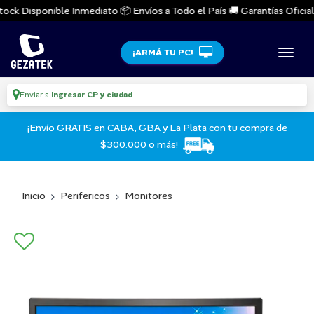
ock Disponible Inmediato 📦 Envíos a Todo el País 🚚 Garantías Oficiales
¡ARMÁ TU PC!
Enviar a
Ingresar CP y ciudad
¡Envío GRATIS en CABA, GBA y La Plata con tu compra de
$300.000 o más!
Inicio
Perifericos
Monitores