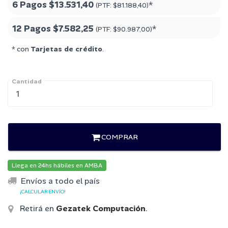
6 Pagos
$13.531,40
*
(PTF:
$81.188,40
)
12 Pagos
$7.582,25
*
(PTF:
$90.987,00
)
* con
Tarjetas de crédito
.
Cantidad
COMPRAR
Llega en 24hs hábiles en AMBA
Envíos a todo el país
¡CALCULAR ENVÍO!
Retirá en
Gezatek Computación
.