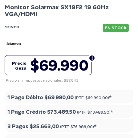
Monitor Solarmax SX19F2 19 60Hz
VGA/HDMI
MON119
EN STOCK
$69.990
Precio
Geza
Precio sin impuestos nacionales: $57.843
1 Pago Débito
$69.990,00
*
(PTF:
$69.990,00
)
1 Pago Crédito
$73.489,50
*
(PTF:
$73.489,50
)
3 Pagos
$25.663,00
*
(PTF:
$76.989,00
)