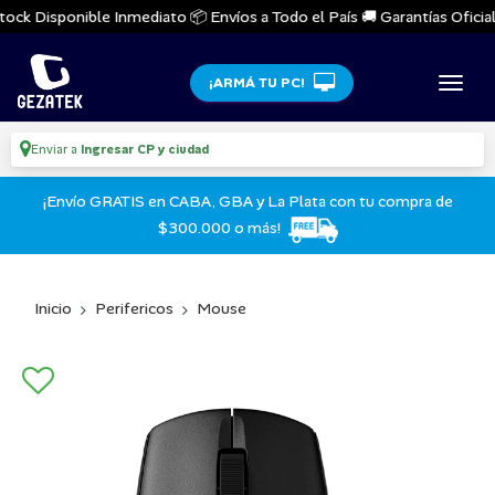
ock Disponible Inmediato 📦 Envíos a Todo el País 🚚 Garantías Oficiale
¡ARMÁ TU PC!
Enviar a
Ingresar CP y ciudad
¡Envío GRATIS en CABA, GBA y La Plata con tu compra de
$300.000 o más!
Inicio
Perifericos
Mouse