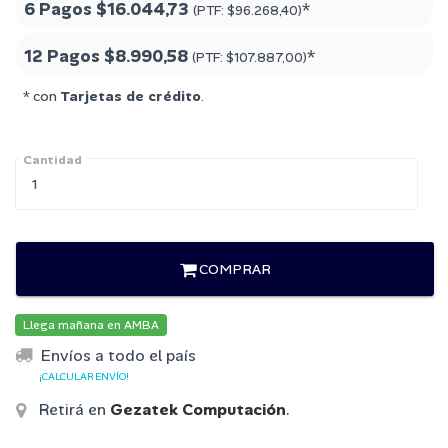
6 Pagos
$16.044,73
*
(PTF:
$96.268,40
)
12 Pagos
$8.990,58
*
(PTF:
$107.887,00
)
* con
Tarjetas de crédito
.
Cantidad
COMPRAR
Llega mañana en AMBA
Envíos a todo el país
¡CALCULAR ENVÍO!
Retirá en
Gezatek Computación
.