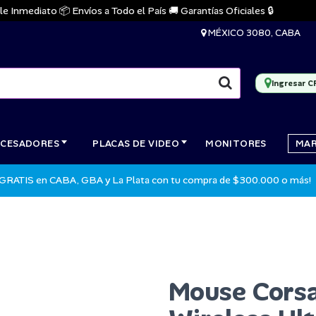
mediato 📦 Envíos a Todo el País 🚚 Garantías Oficiales 🔒
MÉXICO 3080, CABA
Ingresar C
CESADORES
PLACAS DE VIDEO
MONITORES
MA
 GRATIS en CABA, GBA y La Plata con tu compra de $300.000 o más!
Mouse Cors