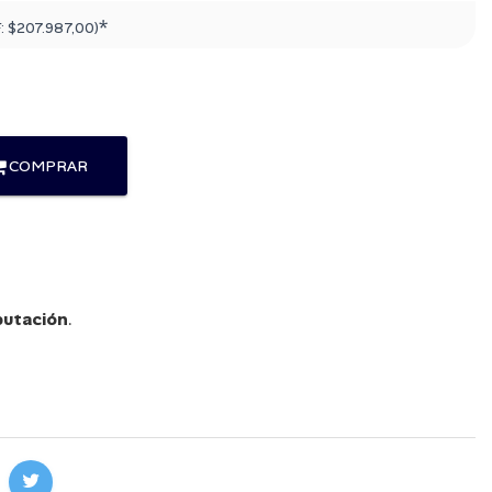
*
F:
$207.987,00
)
COMPRAR
utación
.