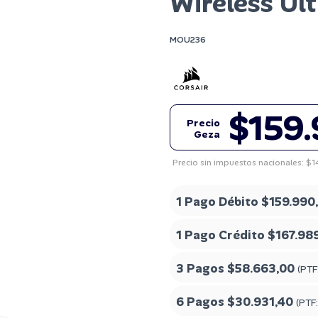
Wireless Ult
MOU236
$159
Precio
Geza
Precio sin impuestos nacionales: $
1 Pago Débito
$159.990
1 Pago Crédito
$167.98
3 Pagos
$58.663,00
(PTF
6 Pagos
$30.931,40
(PTF