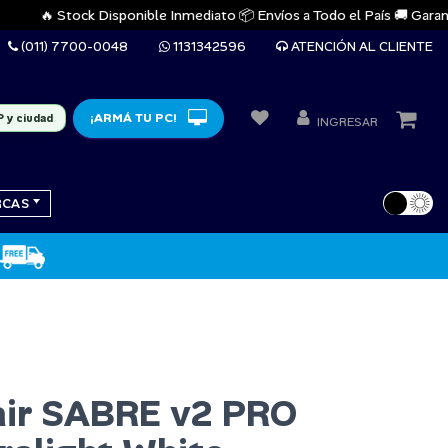
🔥 Stock Disponible Inmediato 📦 Envíos a Todo el País 🚚 Garantías 
(011) 7700-0048
1131342596
ATENCIÓN AL CLIENTE
¡ARMÁ TU PC!
P y ciudad
INGRESAR
RCAS
air SABRE v2 PRO