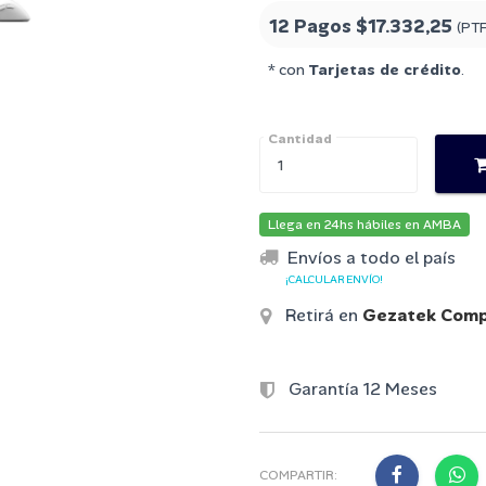
12 Pagos
$17.332,25
(PT
* con
Tarjetas de crédito
.
Cantidad
Llega en 24hs hábiles en AMBA
Envíos a todo el país
¡CALCULAR ENVÍO!
Retirá en
Gezatek Comp
Garantía 12 Meses
COMPARTIR: