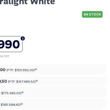
ralight White
EN STOCK
.990
144.787
,00
*
(PTF:
$159.990,00
)
9,50
*
(PTF:
$167.989,50
)
*
:
$175.989,00
)
*
:
$185.588,40
)